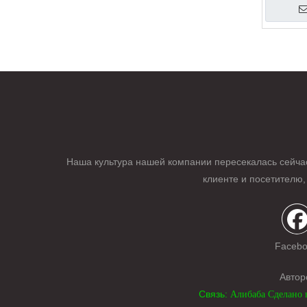
»
Наша культура нашей компании пересекалась сейча
клиенте и посетителю,
Faceb
Автор
Связь:
Алибаба
Сделано 