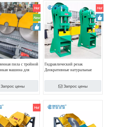
менная пила с тройной
Гидравлический резак
онкая машина для
Деокративные натуральные
пичного шпона
грибы сплит
Запрос цены
Запрос цены