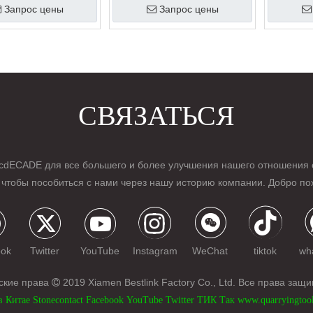
Запрос цены
Запрос цены
СВЯЗАТЬСЯ
с
d
ECADE для все большего и более улучшения нашего отношения 
 чтобы пособиться с нами через нашу историю компании. Добро по
ook
Twitter
YouTube
Instagram
WeChat
tiktok
wh
ские права
2019 Xiamen Bestlink Factory Co., Ltd. Все права защ

в Китае
Stonecontact
Facebook
YouTube
Twitter
ТИК Так
www.quarryingtoo