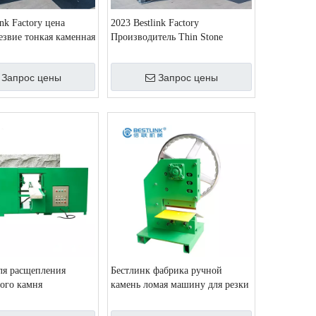
ink Factory цена
2023 Bestlink Factory
езвие тонкая каменная
Производитель Thin Stone
Veener Saws для резки углового
и кирпича с гарантией 2 года
Запрос цены
Запрос цены
я расщепления
Бестлинк фабрика ручной
ого камня
камень ломая машину для резки
мозаики