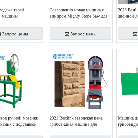
родажа твоей
Совершенно новая машина с
2023 Bestl
й машины
виниром Mighty Stone Saw для
двойной л
венная каменная пила
разрезания углового ломтика
шпона
зания углового
Запрос цены
Запрос цены
сделанного в Китае
завод ручной мозаики
2021 Bestlink заводская цена
Машина дл
 камня с подставкой
грибовидная машина для
грибовидн
раскалывания камня