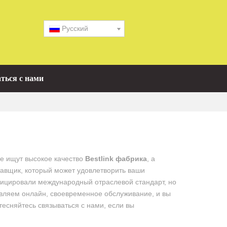
Pусский
ться с нами
ые ищут высокое качество
Bestlink фабрика
, а
авщик, который может удовлетворить ваши
фицировали международный отраслевой стандарт, но
вляем онлайн, своевременное обслуживание, и вы
стесняйтесь связываться с нами, если вы