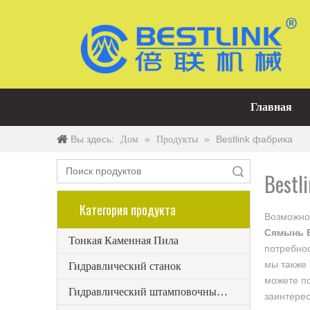
Главная
Вы здесь:
»
»
Bestlink фабрика
Дом
Продукты
Поиск
Bestl
Категория продукта
Возможно
Сямынь 
Тонкая Каменная Пила
потребнос
мы также
Гидравлический станок
можете п
Гидравлический штамповочный станок
заинтере