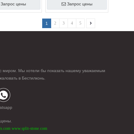
Запрос цены
Запрос цены
1
2
3
4
5
с миром. Мы хотели бы показать нашему уважаемым
жаловать в Бестилконь.
atsapp
ищены.
ls.com
www.split-stone.com