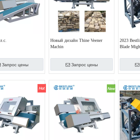
л.с.
Новый дизайн Thine Veener
2023 Bestl
Machin
Blade Migh
Stone Saw
тонкой ка
Запрос цены
Запрос цены
облицовки 
гарантией