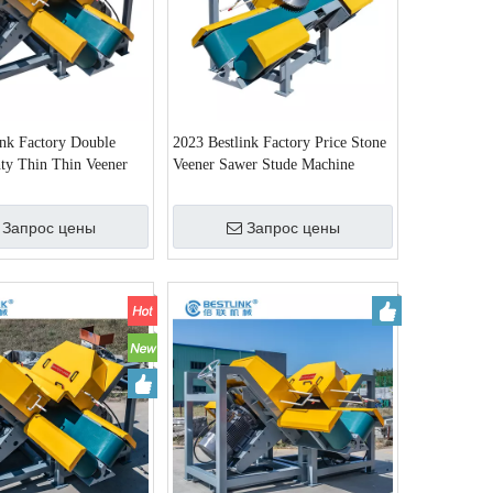
ink Factory Double
2023 Bestlink Factory Price Stone
ty Thin Thin Veener
Veener Sawer Stude Machine
 для изготовления
готова к доставке
менной шпоны и
Запрос цены
Запрос цены
стен с 2 -летней