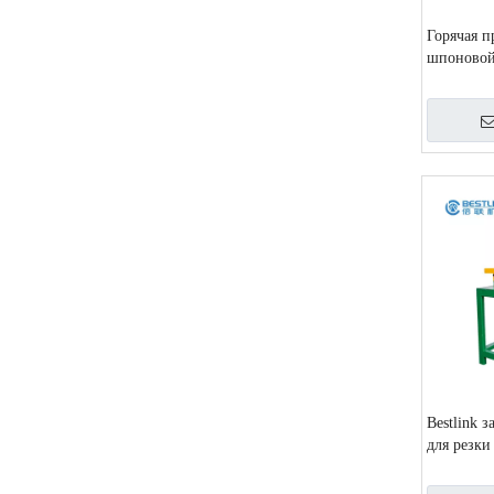
Горячая п
шпоново
могущест
для разре
ломтика, 
Bestlink 
для резки
Plateform