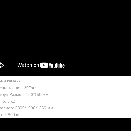
кий камень
сщепления: 20Tons
тоун Размер: 150*150 мм
 5. 5 кВт
азмер: 2300*1900*1260 мм
ес: 800 кг