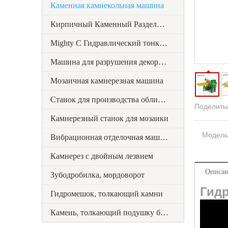
Каменная камнекольная машина
Кирпичный Каменный Разделитель
Mighty C Гидравлический тонкий разделитель шпона
Машина для разрушения декоративного камня
Мозаичная камнерезная машина
Станок для производства облицовочного камня
Поделитьс
Камнерезный станок для мозаики
Модель
Вибрационная отделочная машина
Камнерез с двойным лезвием
Описан
Зубодробилка, мордоворот
Гид
Гидромешок, толкающий камни
Камень, толкающий подушку безопасности