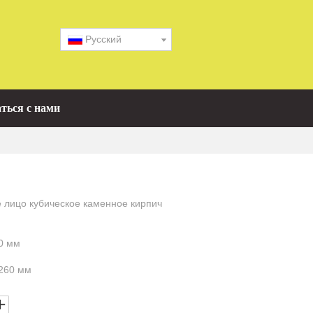
Pусский
ться с нами
 лицо кубическое каменное кирпич
0 мм
260 мм