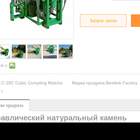
Запрос цены
я с:
:
C-20C Cubic Compling Matche
Марка продукта:
Bestlink Factory
r
ие продукта
равлический натуральный камень