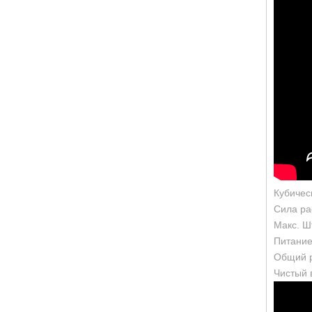
Кубичес
Сила ра
Макс. Ш
Питание:
Общий р
Чистый в