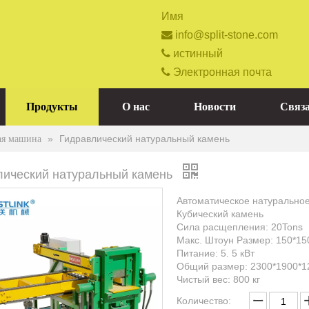
Имя

info@split-stone.com

истинный

Электронная почта
Продукты
О нас
Новости
Связа
»
Гидравлический натуральный камень
ая машина
лический натуральный камень
Автоматическое натуральное
Кубический камень
Сила расщепления: 20Tons
Макс. Штоун Размер: 150*15
Питание: 5. 5 кВт
Общий размер: 2300*1900*1
Чистый вес: 800 кг
Количество: