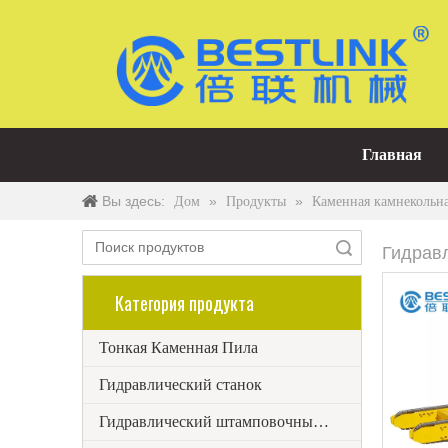
Главная
Вы здесь:
»
»
Дом
Продукты
Каменная камнекольн
Поиск
Гидрав
Категория продукта
Тонкая Каменная Пила
Гидравлический станок
Гидравлический штамповочный станок